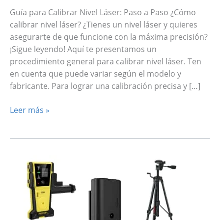
Guía para Calibrar Nivel Láser: Paso a Paso ¿Cómo
calibrar nivel láser? ¿Tienes un nivel láser y quieres
asegurarte de que funcione con la máxima precisión?
¡Sigue leyendo! Aquí te presentamos un
procedimiento general para calibrar nivel láser. Ten
en cuenta que puede variar según el modelo y
fabricante. Para lograr una calibración precisa y […]
La
Leer más »
mejor
guía
sobre
cómo
calibrar
nivel
láser:
Paso