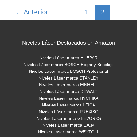
utilizar
←
Anterior
1
2
nivel
láser
autonivelante
vs
Niveles Láser Destacados en Amazon
nivel
láser
Niveles Láser marca HUEPAR
manual.
Niveles Láser marca BOSCH Hogar y Bricolaje
Niveles Láser marca BOSCH Profesional
Niveles Láser marca STANLEY
Niveles Láser marca EINHELL
Niveles Láser marca DEWALT
Niveles Láser marca HYCHIKA
Niveles Láser marca LEICA
Niveles Láser marca PREXISO
Niveles Láser marca GEEVORKS
Niveles Láser marca LJCM
Niveles Láser marca WEYTOLL