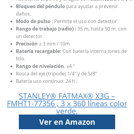
Bloqueo del péndulo
para ayudar a prevenir
daños.
Modo de pulso
: Permite el uso con detector
Rango de trabajo (radio) :
35 m, hasta 50 m. con
un detector.
Precisión
± 3 mm / 10m.
Batería recargable:
Con batería interna iones de
litio.
Rango de nivelación
. ±4 º
Rosca del eje (tripode) 1/4″ y de 5/8”
Batería uso continuo: 24 h ;
STANLEY® FATMAX® X3G –
FMHT1-77356 , 3 x 360 líneas color
verde,
Ver en Amazon