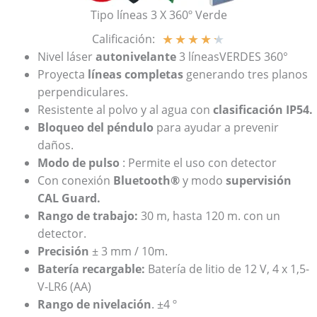
Tipo líneas 3 X 360º Verde
★
★
★
★
★
Calificación:
Nivel láser
autonivelante
3 líneasVERDES 360°
Proyecta
líneas completas
generando tres planos
perpendiculares.
Resistente al polvo y al agua con
clasificación IP54.
Bloqueo del péndulo
para ayudar a prevenir
daños.
Modo de pulso
: Permite el uso con detector
Con conexión
Bluetooth®
y modo
supervisión
CAL Guard.
Rango de trabajo:
30 m, hasta 120 m. con un
detector.
Precisión
± 3 mm / 10m.
Batería recargable:
Batería de litio de 12 V, 4 x 1,5-
V-LR6 (AA)
Rango de nivelación
. ±4 º