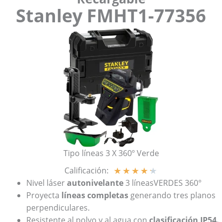
Stanley FMHT1-77356
Tipo líneas 3 X 360º Verde
★
★
★
★
★
Calificación:
Nivel láser
autonivelante
3 líneasVERDES 360°
Proyecta
líneas completas
generando tres planos
perpendiculares.
Resistente al polvo y al agua con
clasificación IP54.