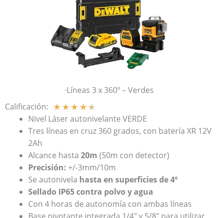
·Líneas 3 x 360º – Verdes
★
★
★
★
★
Calificación:
Nivel Láser autonivelante VERDE
Tres líneas en cruz 360 grados, con batería XR 12V
2Ah
Alcance hasta
20m
(50m con detector)
Precisión:
+/-3mm/10m
Se autonivela
hasta en superficies de 4º
Sellado IP65 contra polvo y agua
Con 4 horas de autonomía con ambas líneas
Base pivotante integrada 1/4″ y 5/8″ para utilizar