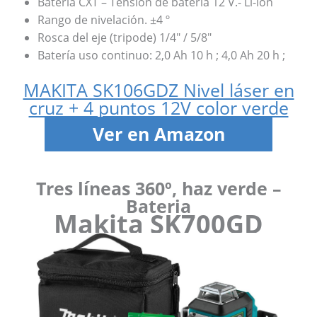
Batería CXT – Tensión de batería 12 V.- Li-ion
Rango de nivelación. ±4 º
Rosca del eje (tripode) 1/4″ / 5/8″
Batería uso continuo: 2,0 Ah 10 h ; 4,0 Ah 20 h ;
MAKITA SK106GDZ Nivel láser en
cruz + 4 puntos 12V color verde
Ver en Amazon
Tres líneas 360º, haz verde –
Bateria
Makita SK700GD