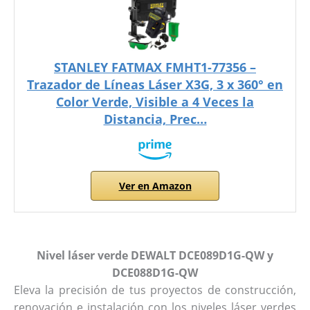
STANLEY FATMAX FMHT1-77356 –
Trazador de Líneas Láser X3G, 3 x 360° en
Color Verde, Visible a 4 Veces la
Distancia, Prec…
Ver en Amazon
Nivel láser verde DEWALT
DCE089D1G-QW
y
DCE088D1G-QW
Eleva la precisión de tus proyectos de construcción,
renovación e instalación con los niveles láser verdes