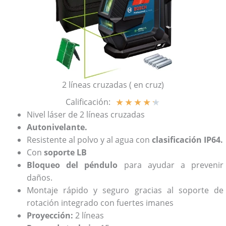
2 líneas cruzadas ( en cruz)
★
★
★
★
★
Calificación:
Nivel láser
de 2 líneas cruzadas
Autonivelante.
Resistente al polvo y al agua con
clasificación IP64.
Con
soporte LB
Bloqueo del péndulo
para ayudar a prevenir
daños.
Montaje rápido y seguro gracias al soporte de
rotación integrado con fuertes imanes
Proyección:
2 líneas