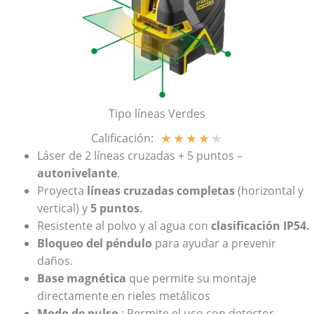
Tipo líneas Verdes
★
★
★
★
★
Calificación:
Láser de 2 líneas cruzadas + 5 puntos –
autonivelante
.
Proyecta
líneas cruzadas completas
(horizontal y
vertical) y
5 puntos
.
Resistente al polvo y al agua con
clasificación IP54.
Bloqueo del péndulo
para ayudar a prevenir
daños.
Base magnética
que permite su montaje
directamente en rieles metálicos
Modo de pulso
: Permite el uso con detector