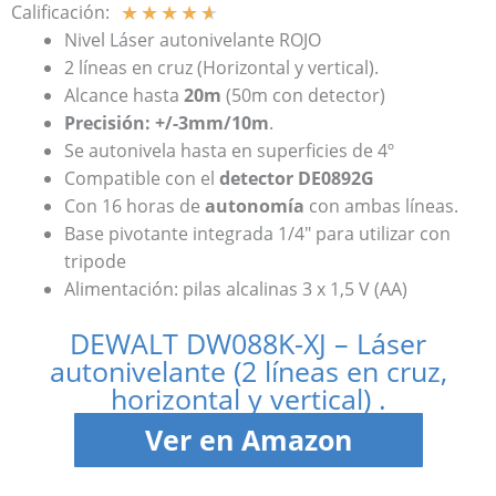
★
★
★
★
★
Calificación:
Nivel Láser autonivelante ROJO
2 líneas en cruz (Horizontal y vertical).
Alcance hasta
20m
(50m con detector)
Precisión: +/-3mm/10m
.
Se autonivela hasta en superficies de 4º
Compatible con el
detector DE0892G
Con 16 horas de
autonomía
con ambas líneas.
Base pivotante integrada 1/4″ para utilizar con
tripode
Alimentación: pilas alcalinas 3 x 1,5 V (AA)
DEWALT DW088K-XJ – Láser
autonivelante (2 líneas en cruz,
horizontal y vertical) .
Ver en Amazon