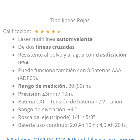
Tipo líneas Rojas
★
★
★
★
★
Calificación:
Láser multilínea
autonivelante
De dos
líneas cruzadas
Resistente al polvo y al agua con
clasificación
IP54.
Puede funciona también con 8 Baterías AAA
(ADP09).
Rango de medición.
20 (50) m.
Precisión
±3mm / 10m.
Batería CXT – Tensión de batería 12 V.- Li-ion
Rango de nivelación. ±4 º
Rosca del eje (tripode) 1/4″ / 5/8″
Batería uso continuo: 2,0 Ah 10 h ; 4,0 Ah 20 h ;