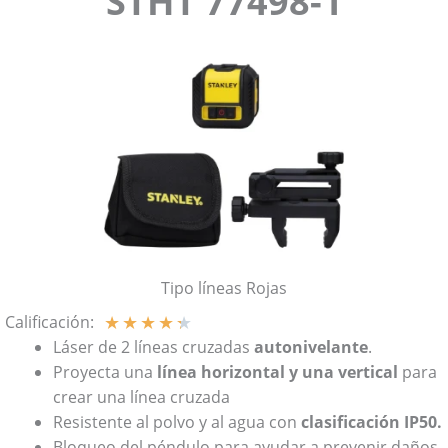
STHT 77498-1
Tipo líneas Rojas
★
★
★
★
★
Calificación:
Láser de 2 líneas cruzadas
autonivelante
.
Proyecta una
línea horizontal y una vertical
para
crear una línea cruzada
Resistente al polvo y al agua con
clasificación IP50.
Bloqueo del péndulo para ayudar a prevenir daños.