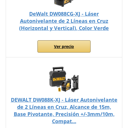
DeWalt DW088CG-XJ - Láser
Autonivelante de 2 Líneas en Cruz
(Horizontal y Vertical), Color Verde
Ver precio
DEWALT DW088K-XJ - Láser Autonivelante
de 2 Líneas en Cruz, Alcance de 15m,
Base Pivotante, Precisión +/-3mm/10m,
Compat...