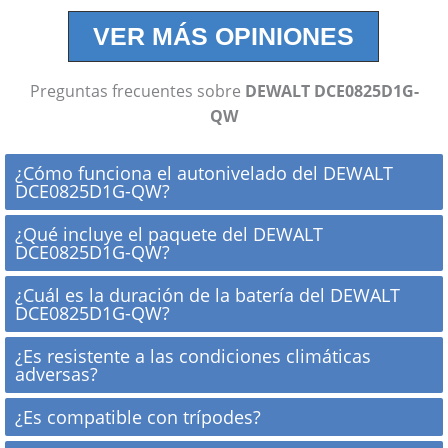
VER MÁS OPINIONES
Preguntas frecuentes sobre
DEWALT DCE0825D1G-
QW
¿Cómo funciona el autonivelado del DEWALT
DCE0825D1G-QW?
El DEWALT DCE0825D1G-QW utiliza un
¿Qué incluye el paquete del DEWALT
DCE0825D1G-QW?
mecanismo interno que ajusta
automáticamente el nivel láser para asegurar
El paquete incluye el nivel láser DEWALT
¿Cuál es la duración de la batería del DEWALT
que las líneas proyectadas sean perfectamente
DCE0825D1G-QW?
DCE0825D1G-QW, una batería recargable,
horizontales y verticales, eliminando la
cargador, maletín de transporte y un manual de
La batería recargable del DEWALT DCE0825D1G-
necesidad de ajustes manuales.
¿Es resistente a las condiciones climáticas
usuario.
adversas?
QW tiene una duración de varias horas de uso
continuo, dependiendo de la intensidad y modo
Sí, el DEWALT DCE0825D1G-QW tiene una
¿Es compatible con trípodes?
de uso del láser.
clasificación IP54, lo que significa que es