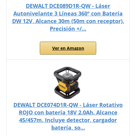
DEWALT DCE089D1R-QW - Láser
Autonivelante 3 Líneas 360º con Batería
DW 12V, Alcance 30m (50m con receptor),
Precisión +/...
Ver en Amazon
DEWALT DCE074D1R-QW - Láser Rotativo
ROJO con batería 18V 2.0Ah. Alcance
45/457m. Incluye detector, cargador
batería, so...