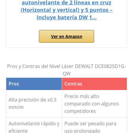
autonivelante de 2 líneas en cruz
(Horizontal y vertical) y 5 puntos –
Incluye batería DW 1…
Ver en Amazon
Pros y Contras del Nivel Láser DEWALT DCE0825D1G-
QW
Pros
Contras
Precio más alto
Alta precisión de ±0.3
comparado con algunos
mm/m
competidores
Autonivelante rápido y
Puede ser pesado para
eficiente
uso prolongado