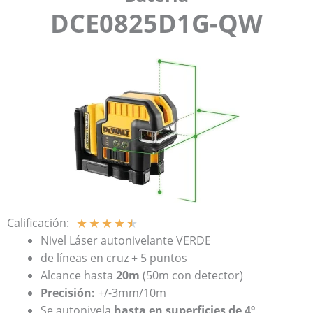
DCE0825D1G-QW
★
★
★
★
★
Calificación:
Nivel Láser autonivelante VERDE
de líneas en cruz + 5 puntos
Alcance hasta
20m
(50m con detector)
Precisión:
+/-3mm/10m
Se autonivela
hasta en superficies de 4º