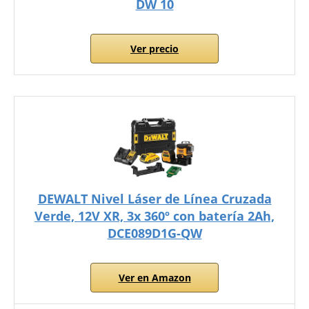
DW 10
Ver precio
DEWALT Nivel Láser de Línea Cruzada
Verde, 12V XR, 3x 360º con batería 2Ah,
DCE089D1G-QW
Ver en Amazon