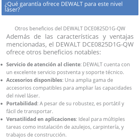
Sí, el nivel láser DEWALT DCE0825D1G-QW es
¿Qué garantía ofrece DEWALT para este nivel
resistente al polvo y a las salpicaduras de agua,
láser?
compatible con la mayoría de los trípodes
siendo adecuado para uso en exteriores.
estándar, lo que facilita su uso en diversas
DEWALT ofrece una garantía de tres años para
aplicaciones.
el DCE0825D1G-QW, además de un año de
Otros beneficios del DEWALT DCE0825D1G-QW
Además de las características y ventajas
servicio gratuito y una garantía de devolución
mencionadas, el DEWALT DCE0825D1G-QW
del dinero de 90 días.
ofrece otros beneficios notables:
Servicio de atención al cliente
: DEWALT cuenta con
un excelente servicio postventa y soporte técnico.
Accesorios disponibles
: Una amplia gama de
accesorios compatibles para ampliar las capacidades
del nivel láser.
Portabilidad
: A pesar de su robustez, es portátil y
fácil de transportar.
Versatilidad en aplicaciones
: Ideal para múltiples
tareas como instalación de azulejos, carpintería, y
trabajos de construcción.