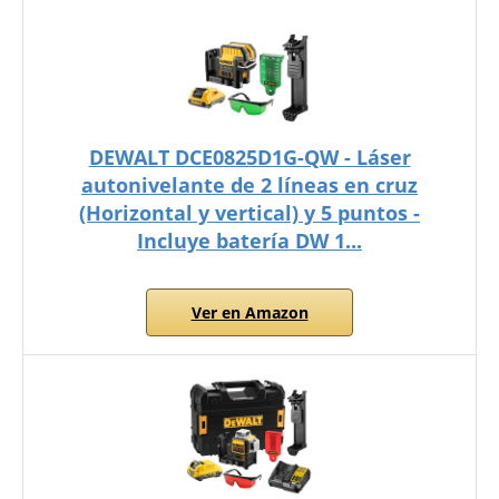
DEWALT DCE0825D1G-QW - Láser
autonivelante de 2 líneas en cruz
(Horizontal y vertical) y 5 puntos -
Incluye batería DW 1...
Ver en Amazon